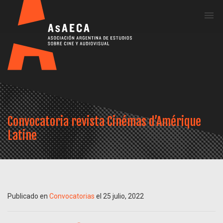
Me
Convocatoria revista Cinémas d’Amérique
Latine
Publicado en
Convocatorias
el 25 julio, 2022