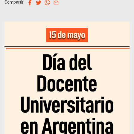
facebook
twitter
whatsapp
email
Compartir