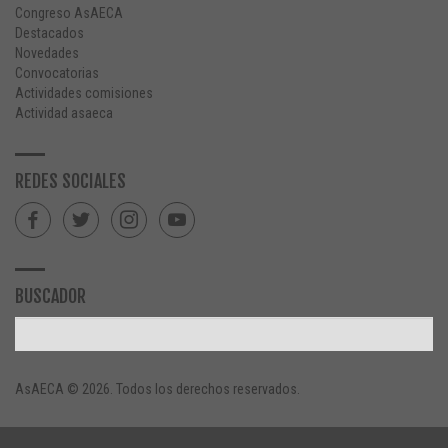
Congreso AsAECA
Destacados
Novedades
Convocatorias
Actividades comisiones
Actividad asaeca
REDES SOCIALES
BUSCADOR
AsAECA © 2026. Todos los derechos reservados.