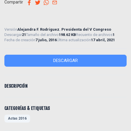
facebook
twitter
whatsapp
email
Compartir
Versión
Alejandra F. Rodríguez. Presidenta del V Congreso
Descargar
21
Tamaño del archivo
198.62 KB
Recuento de archivos
1
Fecha de creación
7 julio, 2016
Última actualización
17 abril, 2021
DESCARGAR
DESCRIPCIÓN
CATEGORÍAS & ETIQUETAS
Actas 2016