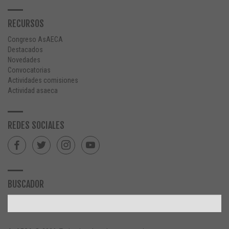
RECURSOS
Congreso AsAECA
Destacados
Novedades
Convocatorias
Actividades comisiones
Actividad asaeca
REDES SOCIALES
BUSCADOR