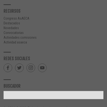
RECURSOS
Congreso AsAECA
Destacados
Novedades
Convocatorias
Actividades comisiones
Actividad asaeca
REDES SOCIALES
BUSCADOR