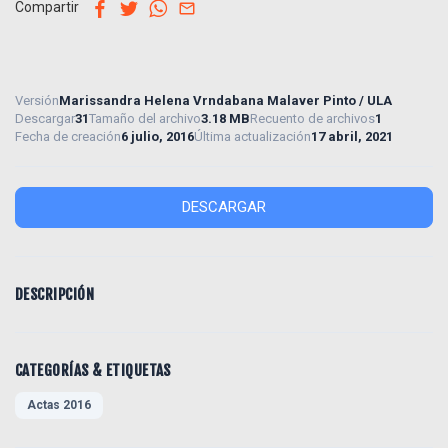
facebook
twitter
whatsapp
email
Compartir
Versión
Marissandra Helena Vrndabana Malaver Pinto / ULA
Descargar
31
Tamaño del archivo
3.18 MB
Recuento de archivos
1
Fecha de creación
6 julio, 2016
Última actualización
17 abril, 2021
DESCARGAR
DESCRIPCIÓN
CATEGORÍAS & ETIQUETAS
Actas 2016