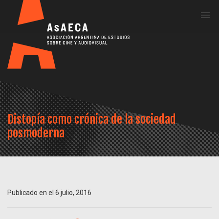
Me
Distopía como crónica de la sociedad
posmoderna
Publicado en el 6 julio, 2016