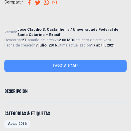
facebook
twitter
whatsapp
email
Compartir
José Cláudio S. Castanheira / Universidade Federal de
Versión
Santa Catarina – Brasil
Descargar
27
Tamaño del archivo
2.06 MB
Recuento de archivos
1
Fecha de creación
7 julio, 2016
Última actualización
17 abril, 2021
DESCARGAR
DESCRIPCIÓN
CATEGORÍAS & ETIQUETAS
Actas 2016