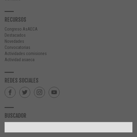
RECURSOS
Congreso AsAECA
Destacados
Novedades
Convocatorias
Actividades comisiones
Actividad asaeca
REDES SOCIALES
BUSCADOR