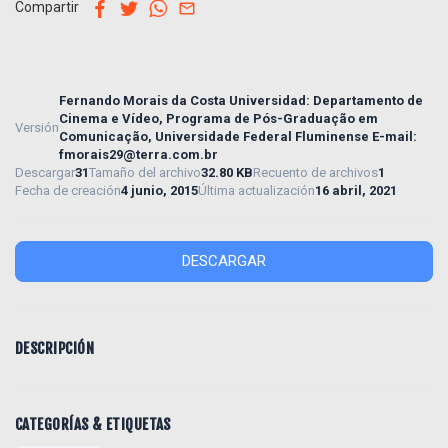
facebook
twitter
whatsapp
email
Compartir
Fernando Morais da Costa Universidad: Departamento de
Cinema e Vídeo, Programa de Pós-Graduação em
Versión
Comunicação, Universidade Federal Fluminense E-mail:
fmorais29@terra.com.br
Descargar
31
Tamaño del archivo
32.80 KB
Recuento de archivos
1
Fecha de creación
4 junio, 2015
Última actualización
16 abril, 2021
DESCARGAR
DESCRIPCIÓN
CATEGORÍAS & ETIQUETAS