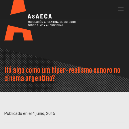
Me
Há algo como um hiper-realismo sonoro no
cinema argentino?
Publicado en el 4 junio, 2015