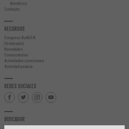
Beneficios
Contacto
RECURSOS
Congreso AsAECA
Destacados
Novedades
Convocatorias
Actividades comisiones
Actividad asaeca
REDES SOCIALES
BUSCADOR