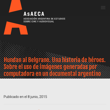
Me
Hundan al Belgrano. Una historia de héroes.
Sobre el uso de imágenes generadas por
computadora en un documental argentino
Publicado en el 8 junio, 2015