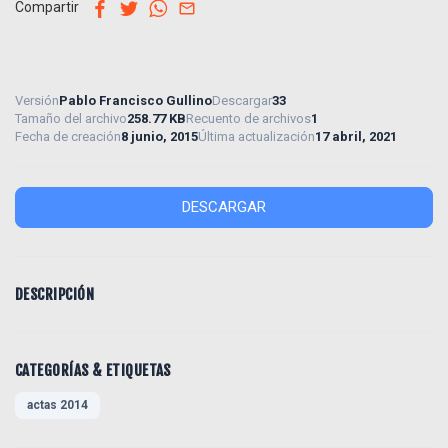
facebook
twitter
whatsapp
email
Compartir
Versión
Pablo Francisco Gullino
Descargar
33
Tamaño del archivo
258.77 KB
Recuento de archivos
1
Fecha de creación
8 junio, 2015
Última actualización
17 abril, 2021
DESCARGAR
DESCRIPCIÓN
CATEGORÍAS & ETIQUETAS
actas 2014