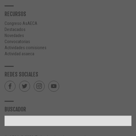
RECURSOS
Congreso AsAECA
Destacados
Novedades
Convocatorias
Actividades comisiones
Actividad asaeca
REDES SOCIALES
BUSCADOR