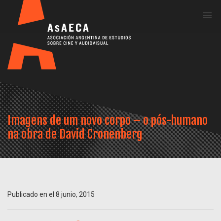
Me
Imagens de um novo corpo – o pós-humano
na obra de David Cronenberg
Publicado en el 8 junio, 2015