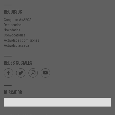
RECURSOS
Congreso AsAECA
Destacados
Novedades
Convocatorias
Actividades comisiones
Actividad asaeca
REDES SOCIALES
BUSCADOR