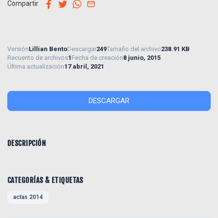
facebook
twitter
whatsapp
email
Compartir
Versión
Lillian Bento
Descargar
249
Tamaño del archivo
238.91 KB
Recuento de archivos
1
Fecha de creación
8 junio, 2015
Última actualización
17 abril, 2021
DESCARGAR
DESCRIPCIÓN
CATEGORÍAS & ETIQUETAS
actas 2014