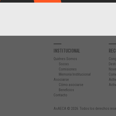
INSTITUCIONAL
REC
Quiénes Somos
Con
Socixs
Dest
Comisiones
Nov
Memoria Institucional
Conv
Asociarse
Acti
Cómo asociarse
Acti
Beneficios
Contacto
AsAECA © 2026. Todos los derechos rese