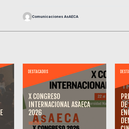
Comunicaciones AsAECA
DESTACADOS
DEST
X CONGRESO
PR
INTERNACIONAL ASAECA
DE
E
2026
EN
DE
ver más
CI