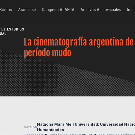
 Somos
Asociarse
Congreso AsAECA
Archivos Audiovisuales
Imag
La cinematografía argentina de
período mudo
Natacha Mara Mell Universidad: Universidad Nacio
Versión
Humanidades