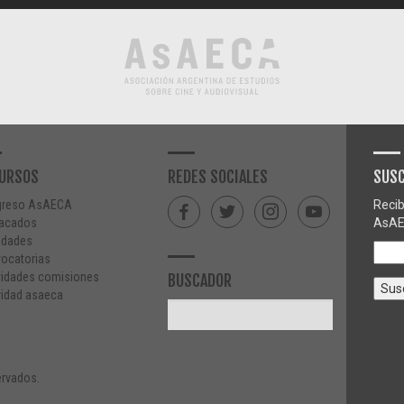
URSOS
REDES SOCIALES
SUSC
greso AsAECA
Recib
acados
AsAE
edades
ocatorias
vidades comisiones
BUSCADOR
vidad asaeca
rvados.