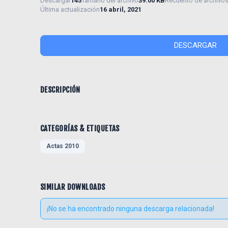
Descargar
145
Tamaño del archivo
39.00 KB
Recuento de archivo
Última actualización
16 abril, 2021
DESCARGAR
DESCRIPCIÓN
CATEGORÍAS & ETIQUETAS
Actas 2010
SIMILAR DOWNLOADS
¡No se ha encontrado ninguna descarga relacionada!