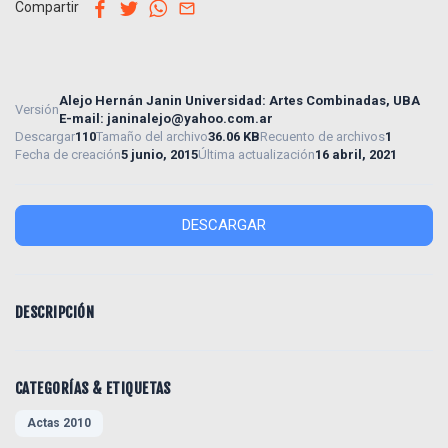
facebook
twitter
whatsapp
email
Compartir
Alejo Hernán Janin Universidad: Artes Combinadas, UBA
Versión
E-mail:
janinalejo@yahoo.com.ar
Descargar
110
Tamaño del archivo
36.06 KB
Recuento de archivos
1
Fecha de creación
5 junio, 2015
Última actualización
16 abril, 2021
DESCARGAR
DESCRIPCIÓN
CATEGORÍAS & ETIQUETAS
Actas 2010