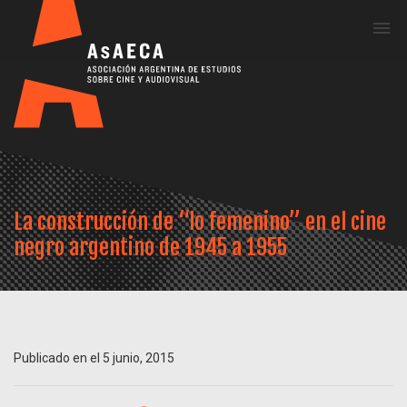
Me
La construcción de “lo femenino” en el cine
negro argentino de 1945 a 1955
Publicado en el 5 junio, 2015