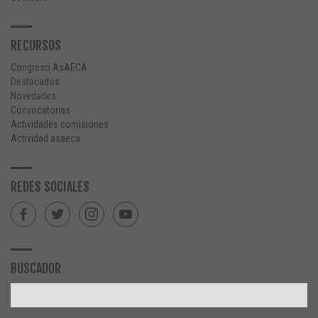
RECURSOS
Congreso AsAECA
Destacados
Novedades
Convocatorias
Actividades comisiones
Actividad asaeca
REDES SOCIALES
BUSCADOR