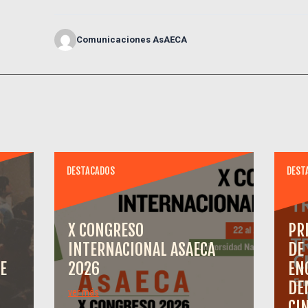
Comunicaciones AsAECA
DESTACADOS
DEST
X CONGRESO
PR
INTERNACIONAL ASAECA
DE
E
2026
EN
DE
ver más
CI