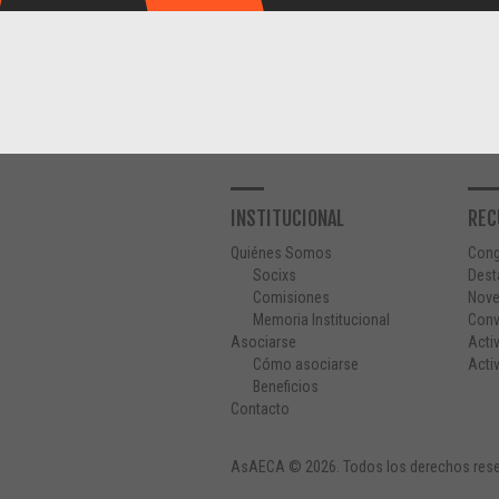
INSTITUCIONAL
REC
Quiénes Somos
Con
Socixs
Dest
Comisiones
Nov
Memoria Institucional
Conv
Asociarse
Acti
Cómo asociarse
Acti
Beneficios
Contacto
AsAECA © 2026. Todos los derechos rese