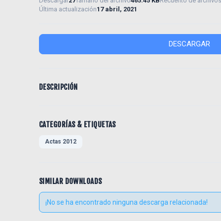
Descargar
27
Tamaño del archivo
465.45 KB
Recuento de archivo
Última actualización
17 abril, 2021
DESCARGAR
DESCRIPCIÓN
CATEGORÍAS & ETIQUETAS
Actas 2012
SIMILAR DOWNLOADS
¡No se ha encontrado ninguna descarga relacionada!