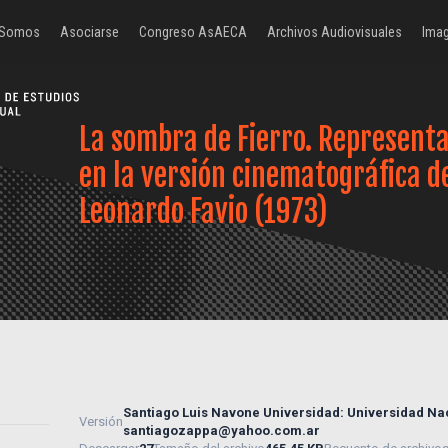
 Somos
Asociarse
Congreso AsAECA
Archivos Audiovisuales
Imag
La sombra de Fierro. Represent
en la versión cinematográfica d
Leonardo Favio (1973)
Santiago Luis Navone Universidad: Universidad Nac
Versión
santiagozappa@yahoo.com.ar