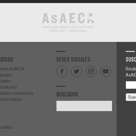
URSOS
REDES SOCIALES
SUSC
greso AsAECA
Recib
acados
AsAE
edades
ocatorias
vidades comisiones
BUSCADOR
vidad asaeca
rvados.