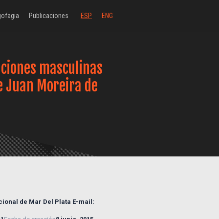
ofagia
Publicaciones
ESP
ENG
aciones masculinas
e Juan Moreira de
ional de Mar Del Plata E-mail: