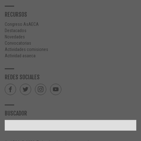
RECURSOS
Congreso AsAECA
Destacados
Novedades
Convocatorias
Actividades comisiones
Actividad asaeca
REDES SOCIALES
BUSCADOR