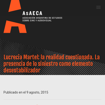
Me
Lucrecia Martel: la realidad cuestionada. La
presencia de lo siniestro como elemento
desestabilizador
Publicado en el 9 agosto, 2015