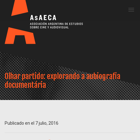
Me
Olhar partido: explorando a aubiografia
documentária
Publicado en el 7 julio, 2016