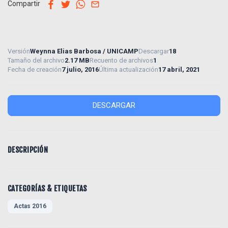
facebook
twitter
whatsapp
email
Compartir
Versión
Weynna Elias Barbosa / UNICAMP
Descargar
18
Tamaño del archivo
2.17 MB
Recuento de archivos
1
Fecha de creación
7 julio, 2016
Última actualización
17 abril, 2021
DESCARGAR
DESCRIPCIÓN
CATEGORÍAS & ETIQUETAS
Actas 2016