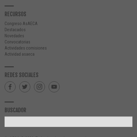
RECURSOS
Congreso AsAECA
Destacados
Novedades
Convocatorias
Actividades comisiones
Actividad asaeca
REDES SOCIALES
BUSCADOR