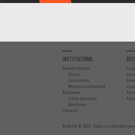
INSTITUCIONAL
REC
Quiénes Somos
Con
Socixs
Dest
Comisiones
Nov
Memoria Institucional
Conv
Asociarse
Acti
Cómo asociarse
Acti
Beneficios
Contacto
AsAECA © 2026. Todos los derechos rese