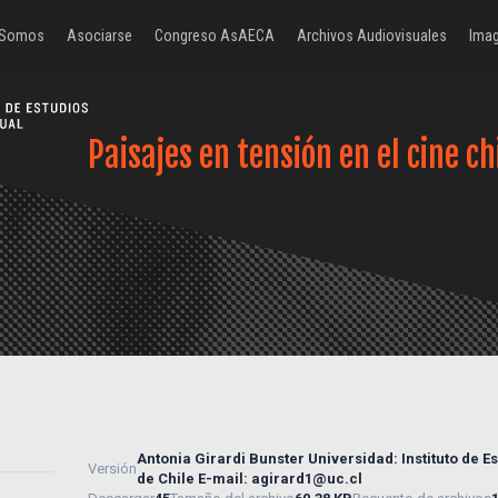
 Somos
Asociarse
Congreso AsAECA
Archivos Audiovisuales
Imag
Paisajes en tensión en el cine 
Antonia Girardi Bunster Universidad: Instituto de Es
Versión
de Chile E-mail:
agirard1@uc.cl