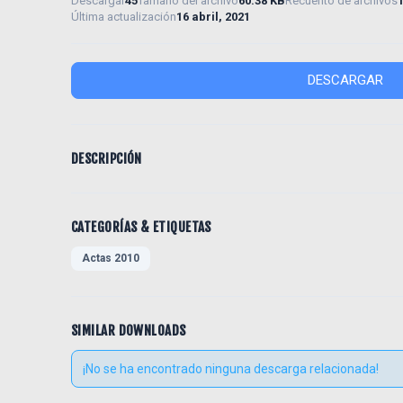
Descargar
45
Tamaño del archivo
60.38 KB
Recuento de archivos
Última actualización
16 abril, 2021
DESCARGAR
DESCRIPCIÓN
CATEGORÍAS & ETIQUETAS
Actas 2010
SIMILAR DOWNLOADS
¡No se ha encontrado ninguna descarga relacionada!