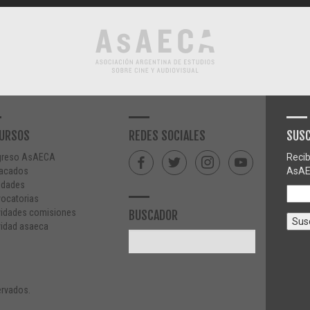
URSOS
REDES SOCIALES
SUSC
greso AsAECA
Recib
acados
AsAE
edades
ocatorias
vidades comisiones
BUSCADOR
vidad asaeca
rvados.