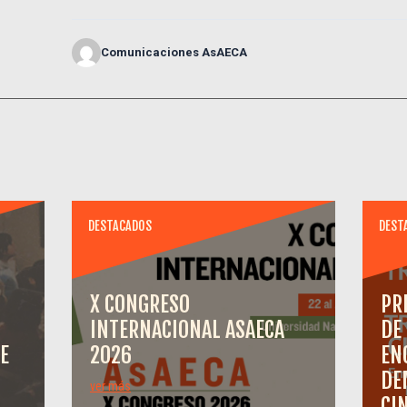
Comunicaciones AsAECA
DESTACADOS
DEST
X CONGRESO
PR
INTERNACIONAL ASAECA
DE
E
2026
EN
DE
ver más
CI