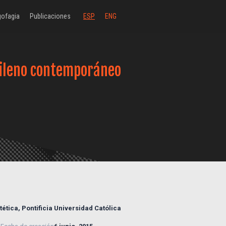
ofagia
Publicaciones
ESP
ENG
chileno contemporáneo
tética, Pontificia Universidad Católica