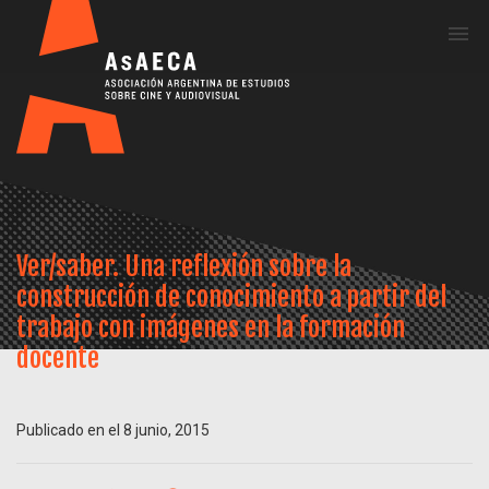
Me
Ver/saber. Una reflexión sobre la
construcción de conocimiento a partir del
trabajo con imágenes en la formación
docente
Publicado en el 8 junio, 2015