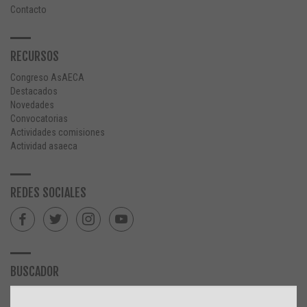
Contacto
RECURSOS
Congreso AsAECA
Destacados
Novedades
Convocatorias
Actividades comisiones
Actividad asaeca
REDES SOCIALES
BUSCADOR