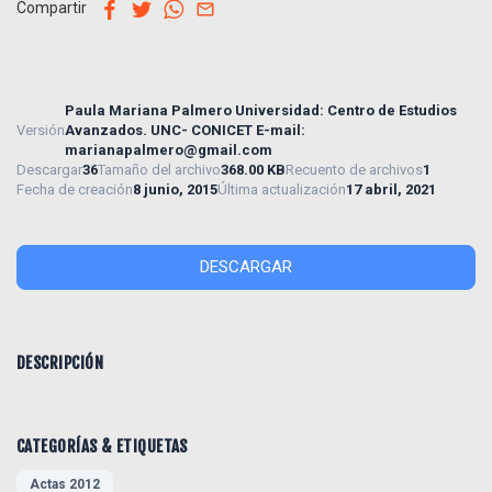
facebook
twitter
whatsapp
email
Compartir
Paula Mariana Palmero Universidad: Centro de Estudios
Versión
Avanzados. UNC- CONICET E-mail:
marianapalmero@gmail.com
Descargar
36
Tamaño del archivo
368.00 KB
Recuento de archivos
1
Fecha de creación
8 junio, 2015
Última actualización
17 abril, 2021
DESCARGAR
DESCRIPCIÓN
CATEGORÍAS & ETIQUETAS
Actas 2012