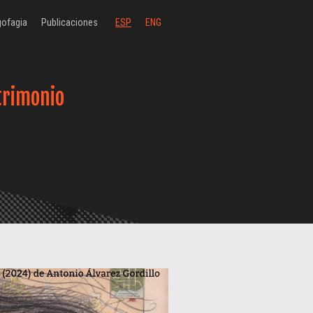
ofagia
Publicaciones
ESP
ENG
trimonio