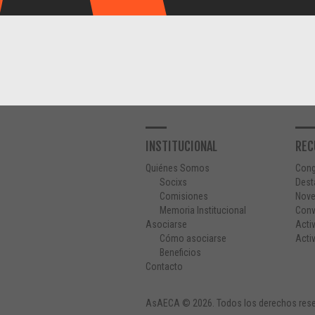
INSTITUCIONAL
REC
Quiénes Somos
Con
Socixs
Dest
Comisiones
Nov
Memoria Institucional
Conv
Asociarse
Acti
Cómo asociarse
Acti
Beneficios
Contacto
AsAECA © 2026. Todos los derechos rese