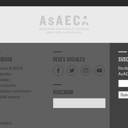
URSOS
REDES SOCIALES
SUSC
greso AsAECA
Recib
acados
AsAE
edades
ocatorias
vidades comisiones
BUSCADOR
vidad asaeca
rvados.