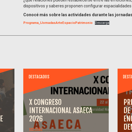
dispositivos y saberes proponen configurar espacialidades
Conocé más sobre las actividades durante las jornada
Programa_IJornadasArteEspacioPatrimonio
Descarga
DESTACADOS
DEST
X CONGRESO
PR
INTERNACIONAL ASAECA
DE
E
2026
EN
DE
ver más