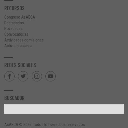
RECURSOS
Congreso AsAECA
Destacados
Novedades
Convocatorias
Actividades comisiones
Actividad asaeca
REDES SOCIALES
BUSCADOR
AsAECA © 2026. Todos los derechos reservados.