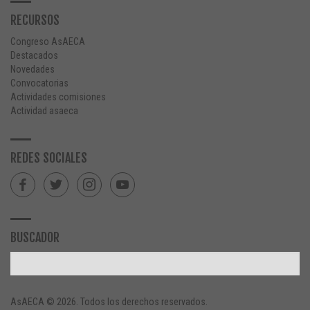
RECURSOS
Congreso AsAECA
Destacados
Novedades
Convocatorias
Actividades comisiones
Actividad asaeca
REDES SOCIALES
BUSCADOR
AsAECA © 2026. Todos los derechos reservados.