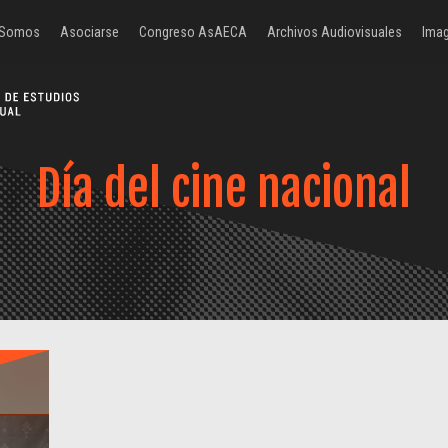
 Somos
Asociarse
Congreso AsAECA
Archivos Audiovisuales
Imag
Día del cine nacional