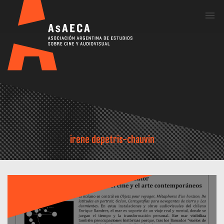
Me
irene depetris-chauvin