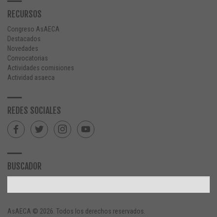
RECURSOS
Congreso AsAECA
Destacados
Novedades
Convocatorias
Actividades comisiones
Actividad asaeca
REDES SOCIALES
BUSCADOR
AsAECA © 2026. Todos los derechos reservados.