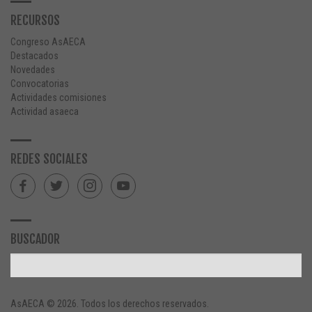
RECURSOS
Congreso AsAECA
Destacados
Novedades
Convocatorias
Actividades comisiones
Actividad asaeca
REDES SOCIALES
BUSCADOR
AsAECA © 2026. Todos los derechos reservados.