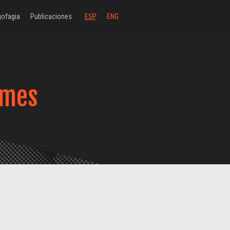
ofagia
Publicaciones
ESP
ENG
lmes