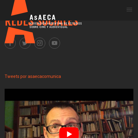
Me
REDES SOCIALES
Tweets por asaecacomunica