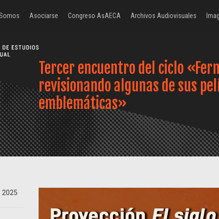
 Somos
Asociarse
Congreso AsAECA
Archivos Audiovisuales
Imag
Tercer encuentro del ciclo «Fern
revisionando algunas de sus pel
emblemáticas»
, 2025