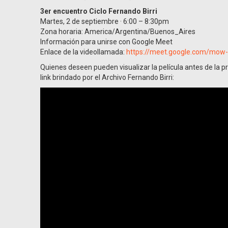
3er encuentro Ciclo Fernando Birri
Martes, 2 de septiembre · 6:00 – 8:30pm
Zona horaria: America/Argentina/Buenos_Aires
Información para unirse con Google Meet
Enlace de la videollamada:
https://meet.google.com/mow-
Quienes deseen pueden visualizar la película antes de la pr
link brindado por el Archivo Fernando Birri: