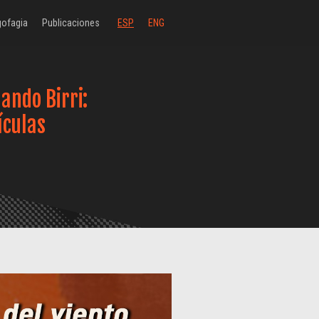
ofagia
Publicaciones
ESP
ENG
ando Birri:
ículas