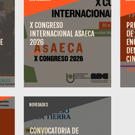
X CONGRESO
PR
INTERNACIONAL ASAECA
DE
E
2026
EN
DE
ver más
CI
ver 
NOVEDADES
CONVOCATORIA DE