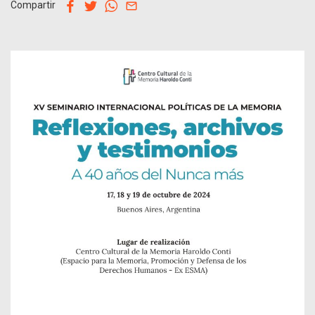
facebook
twitter
whatsapp
email
Compartir