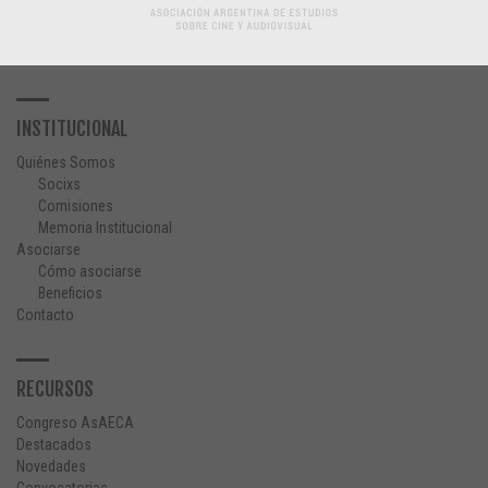
INSTITUCIONAL
Quiénes Somos
Socixs
Comisiones
Memoria Institucional
Asociarse
Cómo asociarse
Beneficios
Contacto
RECURSOS
Congreso AsAECA
Destacados
Novedades
Convocatorias