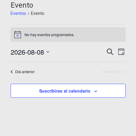
Evento
Eventos
Evento
Eventos
No hay eventos programados.
en
Aviso
8
Navegaci
Nave
2026-08-08
Buscar
Día
agosto,
de
de
Selecciona
la
2026
vista
búsqued
Día anterior
fecha.
Siguiente día
de
y
Even
vistas
Suscribirse al calendario
de
Eventos