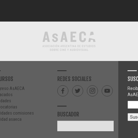
URSOS
REDES SOCIALES
SUSC
greso AsAECA
Recib
acados
AsAE
edades
ocatorias
vidades comisiones
BUSCADOR
vidad asaeca