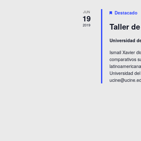
Eventos
JUN
Destacado
19
Taller d
2019
Universidad d
Ismail Xavier di
comparativos su
latinoamericana
Universidad del
ucine@ucine.ed