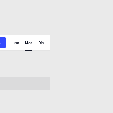
Navegación
s
Lista
Mes
Día
de
vistas
de
Evento