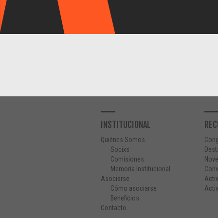
INSTITUCIONAL
REC
Quiénes Somos
Con
Socixs
Dest
Comisiones
Nov
Memoria Institucional
Conv
Asociarse
Acti
Cómo asociarse
Acti
Beneficios
Contacto