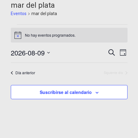
mar del plata
Eventos
mar del plata
Eventos
No hay eventos programados.
en
Aviso
9
Navegaci
Nave
2026-08-09
Buscar
Día
agosto,
de
de
Selecciona
la
2026
vista
búsqued
Día anterior
fecha.
Siguiente día
de
y
Even
vistas
Suscribirse al calendario
de
Eventos