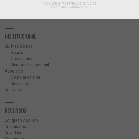
INSTITUCIONAL
Quiénes Somos
Socixs
Comisiones
Memoria Institucional
Asociarse
Cómo asociarse
Beneficios
Contacto
RECURSOS
Congreso AsAECA
Destacados
Novedades
Convocatorias