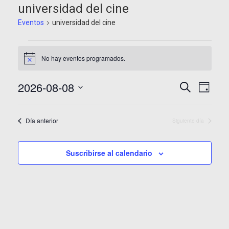
universidad del cine
Eventos
universidad del cine
Eventos
No hay eventos programados.
en
Aviso
8
Navegaci
Nave
2026-08-08
Buscar
Día
agosto,
de
de
Selecciona
la
2026
vista
búsqued
Día anterior
fecha.
Siguiente día
de
y
Even
vistas
Suscribirse al calendario
de
Eventos