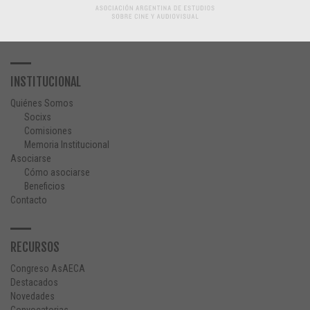
INSTITUCIONAL
Quiénes Somos
Socixs
Comisiones
Memoria Institucional
Asociarse
Cómo asociarse
Beneficios
Contacto
RECURSOS
Congreso AsAECA
Destacados
Novedades
Convocatorias