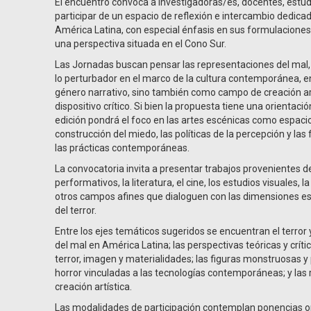
El encuentro convoca a investigadoras/es, docentes, estudi
participar de un espacio de reflexión e intercambio dedicad
América Latina, con especial énfasis en sus formulaciones 
una perspectiva situada en el Cono Sur.
Las Jornadas buscan pensar las representaciones del mal, e
lo perturbador en el marco de la cultura contemporánea, e
género narrativo, sino también como campo de creación artí
dispositivo crítico. Si bien la propuesta tiene una orientació
edición pondrá el foco en las artes escénicas como espacio 
construcción del miedo, las políticas de la percepción y la
las prácticas contemporáneas.
La convocatoria invita a presentar trabajos provenientes de
performativos, la literatura, el cine, los estudios visuales, la 
otros campos afines que dialoguen con las dimensiones esté
del terror.
Entre los ejes temáticos sugeridos se encuentran el terror 
del mal en América Latina; las perspectivas teóricas y crític
terror, imagen y materialidades; las figuras monstruosas 
horror vinculadas a las tecnologías contemporáneas; y las 
creación artística.
Las modalidades de participación contemplan ponencias or