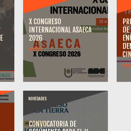
X CONGRESO
PR
INTERNACIONAL ASAECA
DE
E
2026
EN
DE
ver más
CI
ver 
NOVEDADES
CONVOCATORIA DE