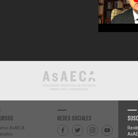
URSOS
REDES SOCIALES
SUSC
greso AsAECA
Recib
acados
AsAE