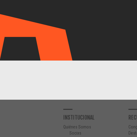
INSTITUCIONAL
REC
Quiénes Somos
Con
Socixs
Dest