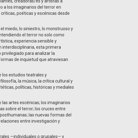
antes, creadoras/es y artistas a
o a los imaginarios del terror en
críticas, poéticas y escénicas desde
l miedo, lo siniestro, lo monstruoso y
ntendiendo el terror no solo como
stica, experiencia sensible y
n interdisciplinaria, esta primera
privilegiado para analizar la
s formas de inquietud que atraviesan
 los estudios teatrales y
filosofía, la música, la crítica cultural y
ticas, políticas, históricas y mediales
y las artes escénicas; los imaginarios
as sobre el terror; los cruces entre
y posthumanas; las nuevas formas del
relaciones entre investigación y
ales —individuales o grupales— y