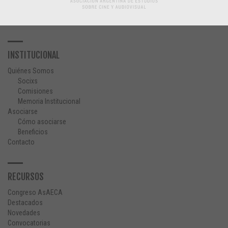
INSTITUCIONAL
Quiénes Somos
Socixs
Comisiones
Memoria Institucional
Asociarse
Cómo asociarse
Beneficios
Contacto
RECURSOS
Congreso AsAECA
Destacados
Novedades
Convocatorias